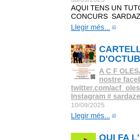
AQUI TENS UN TUT
CONCURS SARDAZ
Llegir més...
CARTELL
D'OCTU
A C F OLESA 
nostre face
twitter.com/acf_olesa
Instagram # sardaz
10/09/2025
Llegir més...
QUI FA 