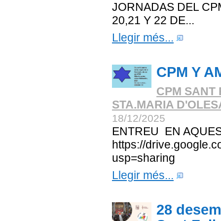
JORNADAS DEL CPM
20,21 Y 22 DE...
Llegir més...
CPM Y A
CPM SANT 
STA.MARIA D'OLE
18/12/2025
ENTREU EN AQUES
https://drive.googl
usp=sharing
Llegir més...
28 desemb