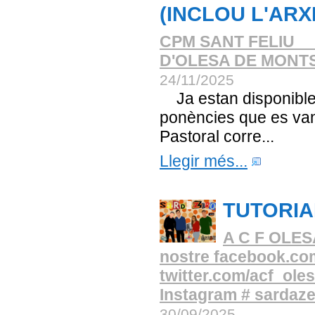
(INCLOU L'AR
CPM SANT FELIU _
D'OLESA DE MONT
24/11/2025
Ja estan disponibles 
ponències que es van
Pastoral corre...
Llegir més...
TUTORI
A C F OLESA 
nostre facebook.com
twitter.com/acf_olesa
Instagram # sardaz
30/09/2025