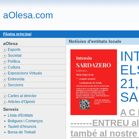
aOlesa.com
Pàgina principal
Notícies d'entitats locals
aOlesa
Esports
IN
Societat
Política
EL
Cultura
Exposicions Virtuals
21
Entrevista
Seccions
SA
Cartes al director
Articles d'Opinió
Serveis
A C 
Llista d'Entitats
-------ENTREU a
Botigues i Comerços
Taulell d'Anuncis
també al nostre 
Borsa de Treball