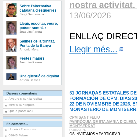
nostra activitat
Sobre l'alternativa
catalana d'esquerres
13/06/2026
Sergi Santamaria
Llegir, escoltar, veure,
potser somniar
Joaquim Parera
ENLLAÇ DIRECTE
Salines de la trinitat,
Punta de la Banya
Llegir més...
Antonio Mora
Festes majors
Joaquim Parera
Una qüestió de dignitat
Antoni Bassas
51 JORNADAS ESTATALES DE
Darrers comentaris
FORMACIÓN DE CPM. DIAS 20
A veure si surt la replica
22 DE NOVIEMBRE DE 2026, E
Mirar si surt replica
MONASTERIO DE MONTSERR
Qué a pasat avui
CPM SANT FELIU ________________
PARRÒQUIA DE STA.MARIA D'OLESA
Es comenta...
MONTSERRAT
Horaris i Transports
05/06/2026
OS INVITAMOS A PARTICIPAR.
08640 Febrer