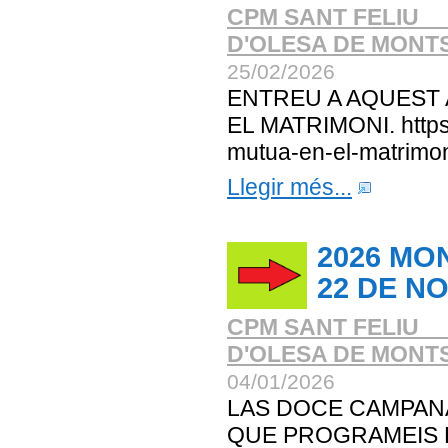
CPM SANT FELIU _
D'OLESA DE MONT
25/02/2026
ENTREU A AQUEST
EL MATRIMONI. https:
mutua-en-el-matrimon
Llegir més...
2026 MO
22 DE N
CPM SANT FELIU _
D'OLESA DE MONT
04/01/2026
LAS DOCE CAMPAN
QUE PROGRAMEIS L