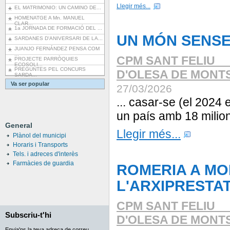
Llegir més...
EL MATRIMONIO: UN CAMINO DE...
HOMENATGE A Mn. MANUEL
CLAR...
1a JORNADA DE FORMACIÓ DEL ...
UN MÓN SENSE
SARDANES D'ANIVERSARI DE LA...
JUANJO FERNÁNDEZ PENSA COM
...
CPM SANT FELIU _
PROJECTE PARRÒQUIES
ECOSOLI...
PREGUNTES PEL CONCURS
D'OLESA DE MONT
SARDA...
Va ser popular
27/03/2026
... casar-se (el 202
un país amb 18 mili
General
Llegir més...
Plànol del municipi
Horaris i Transports
Tels. i adreces d'interès
Farmàcies de guardia
ROMERIA A MO
L'ARXIPRESTA
CPM SANT FELIU _
Subscriu-t'hi
D'OLESA DE MONT
Envia'ns la teva adreça de correu