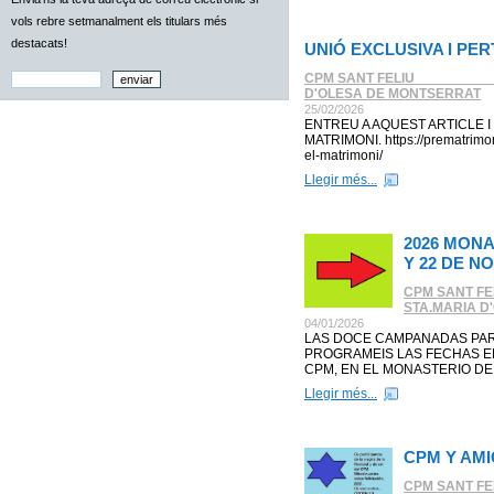
vols rebre setmanalment els titulars més
destacats!
UNIÓ EXCLUSIVA I PE
CPM SANT FELIU _________
D'OLESA DE MONTSERRAT
25/02/2026
ENTREU A AQUEST ARTICLE
MATRIMONI. https://prematrimon
el-matrimoni/
Llegir més...
2026 MONA
Y 22 DE N
CPM SANT FE
STA.MARIA D
04/01/2026
LAS DOCE CAMPANADAS PAR
PROGRAMEIS LAS FECHAS E
CPM, EN EL MONASTERIO DE M
Llegir més...
CPM Y AMI
CPM SANT FE