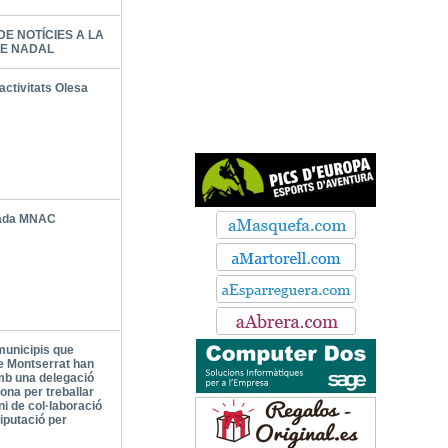
DE NOTÍCIES A LA
DE NADAL
activitats Olesa
iada MNAC
 municipis que
e Montserrat han
mb una delegació
ona per treballar
i de col·laboració
iputació per