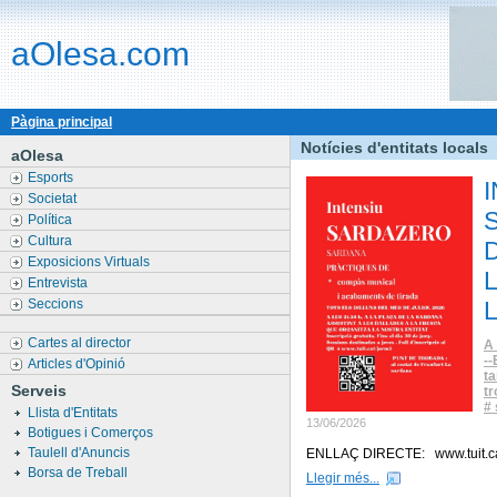
aOlesa.com
Pàgina principal
Notícies d'entitats locals
aOlesa
Esports
Societat
Política
Cultura
Exposicions Virtuals
Entrevista
Seccions
Cartes al director
A 
-
Articles d'Opinió
ta
Serveis
tr
#
Llista d'Entitats
13/06/2026
Botigues i Comerços
Taulell d'Anuncis
ENLLAÇ DIRECTE: www.tuit.ca
Borsa de Treball
Llegir més...