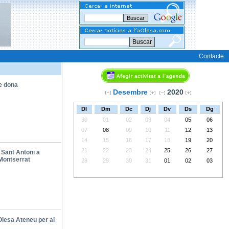
Buscar
Contacte
e dona
Desembre
2020
Dl
Dm
Dc
Dj
Dv
Ds
Dg
30
01
02
03
04
05
06
07
08
09
10
11
12
13
14
15
16
17
18
19
20
21
22
23
24
25
26
27
 Sant Antoni a
Montserrat
28
29
30
31
01
02
03
Olesa Ateneu per al