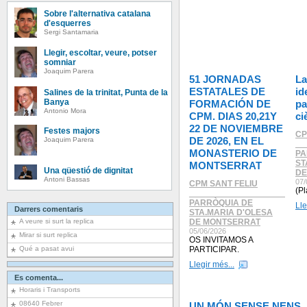
Sobre l'alternativa catalana
d'esquerres
Sergi Santamaria
Llegir, escoltar, veure, potser
somniar
Joaquim Parera
51 JORNADAS
La
ESTATALES DE
id
Salines de la trinitat, Punta de la
Banya
FORMACIÓN DE
pa
Antonio Mora
CPM. DIAS 20,21Y
ci
22 DE NOVIEMBRE
Festes majors
CP
DE 2026, EN EL
Joaquim Parera
__
MONASTERIO DE
PA
ST
MONTSERRAT
Una qüestió de dignitat
DE
Antoni Bassas
07/
CPM SANT FELIU
(P
____________________
PARRÒQUIA DE
Lle
Darrers comentaris
STA.MARIA D'OLESA
A veure si surt la replica
DE MONTSERRAT
05/06/2026
Mirar si surt replica
OS INVITAMOS A
Qué a pasat avui
PARTICIPAR.
Llegir més...
Es comenta...
Horaris i Transports
08640 Febrer
UN MÓN SENSE NENS