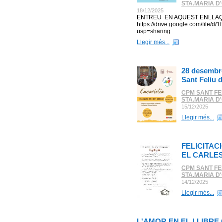
STA.MARIA D
18/12/2025
ENTREU EN AQUEST ENLLAÇ
https://drive.google.com/fil
usp=sharing
Llegir més...
28 desembre
Sant Feliu 
CPM SANT FE
STA.MARIA D
15/12/2025
Llegir més...
FELICITACI
EL CARLES
CPM SANT FE
STA.MARIA D
14/12/2025
Llegir més...
L'AMOR EN EL LLIBRE