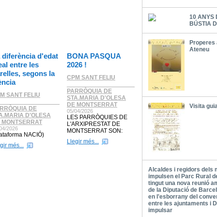
10 ANYS 
BÚSTIA 
Properes 
Ateneu
 diferència d'edat
BONA PASQUA
eal entre les
2026 !
relles, segons la
CPM SANT FELIU
ència
____________________
PARRÒQUIA DE
M SANT FELIU
STA.MARIA D'OLESA
__________________
DE MONTSERRAT
Visita gu
RRÒQUIA DE
05/04/2026
A.MARIA D'OLESA
LES PARRÒQUIES DE
 MONTSERRAT
L'ARXIPRESTAT DE
04/2026
MONTSERRAT SON:
lataforma NACIÓ)
Llegir més...
gir més...
Alcaldes i regidors dels
impulsen el Parc Rural d
tingut una nova reunió a
de la Diputació de Barcel
en l'esborrany del conven
entre les ajuntaments i D
impulsar