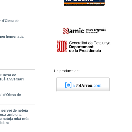
r d'Olesa de
neu homenatja
Un producte de:
d’Olesa de
 10è aniversari
l d’Olesa de
l servei de neteja
Olesa amb una
e neteja mixt més
icient