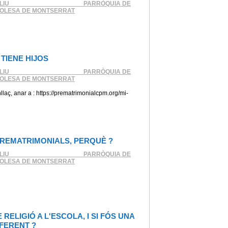
LIU ____________________ PARRÒQUIA DE
'OLESA DE MONTSERRAT
 TIENE HIJOS
LIU ____________________ PARRÒQUIA DE
'OLESA DE MONTSERRAT
nllaç, anar a : https://prematrimonialcpm.org/mi-
PREMATRIMONIALS, PERQUÈ ?
LIU ____________________ PARRÒQUIA DE
'OLESA DE MONTSERRAT
 RELIGIÓ A L'ESCOLA, I SI FÓS UNA
FERENT ?