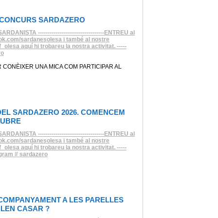
 CONCURS SARDAZERO
DANISTA ----------------------------------ENTREU al
ok.com/sardanesolesa i també al nostre
_olesa aquí hi trobareu la nostra activitat. -----
ro
R CONÈIXER UNA MICA COM PARTICIPAR AL
DEL SARDAZERO 2026. COMENCEM
TUBRE
DANISTA ----------------------------------ENTREU al
ok.com/sardanesolesa i també al nostre
_olesa aquí hi trobareu la nostra activitat. -----
gram # sardazero
ACOMPANYAMENT A LES PARELLES
OLEN CASAR ?