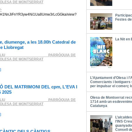
'OLESA DE MONTSERRAT
:
e/d/1fH1NnJiFnYR3yw4Ni1Ua8Umw3rLcGGka/view?
Participac
Festes de
La Nit en
, diumenge, a les 18.00h Catedral de
de Llobregat
LIU ____________________ PARRÒQUIA DE
'OLESA DE MONTSERRAT
L’Ajuntament d’Olesa i l
Comerciants i botiguers
per impulsar el comerç l
Ó DEL MATRIMONI DEL cpm, L'EVA I
 2025
Olesa de Montserrat recr
LIU ____________________ PARRÒQUIA DE
1714 amb un esdevenime
'OLESA DE MONTSERRAT
Catalunya
L’alcalde
l’INS Cre
guanyador
Consell d
 CÀNTIC DELS CÀNTIGS