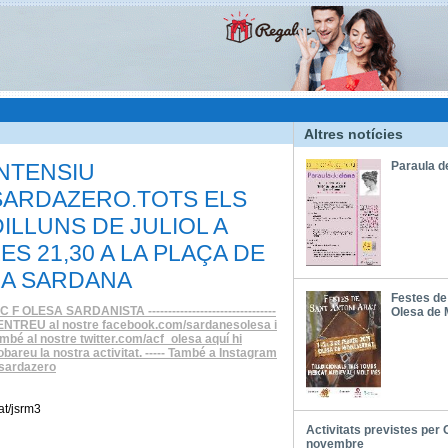
Altres notícies
INTENSIU
Paraula d
SARDAZERO.TOTS ELS
DILLUNS DE JULIOL A
LES 21,30 A LA PLAÇA DE
LA SARDANA
Festes de
C F OLESA SARDANISTA --------------------------------
Olesa de 
-ENTREU al nostre facebook.com/sardanesolesa i
mbé al nostre twitter.com/acf_olesa aquí hi
obareu la nostra activitat. ----- També a Instagram
 sardazero
t/jsrm3
Activitats previstes per 
novembre