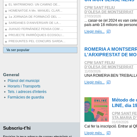
EL MATRIMONIO: UN CAMINO DE...
CPM SANT FELIU _________
HOMENATGE A Mn. MANUEL CLAR...
D'OLESA DE MONTSERRAT
27/03/2026
1a JORNADA DE FORMACIÓ DEL ...
... casar-se (el 2024 es van c
SARDANES D'ANIVERSARI DE LA...
país amb 18 milions de perso
JUANJO FERNÁNDEZ PENSA COM ...
Llegir més...
PROJECTE PARRÒQUIES ECOSOLI...
PREGUNTES PEL CONCURS SARDA...
ROMERIA A MONTSERRA
Va ser popular
L'ARXIPRESTAT DE M
CPM SANT FELIU _________
D'OLESA DE MONTSERRAT
11/03/2026
General
UNA ROMERIA BEN TREBALL
Plànol del municipi
Llegir més...
Horaris i Transports
Tels. i adreces d'interès
Farmàcies de guardia
Método de o
LINE, dia 1
CPM SANT FE
STA.MARIA D
01/03/2026
Cal fer la inscripció. Entrar al Q
Subscriu-t'hi
Llegir més...
Envia'ns la teva adreça de correu electrònic si