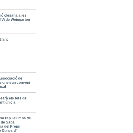
ió olesana a les
l Vi de Weingarten
 Blanc
’Associació de
 signen un conveni
ocal
earà els fets del
nt únic a
ssa rep l’alumna de
u de Saba
a del Premi
e Dones d’