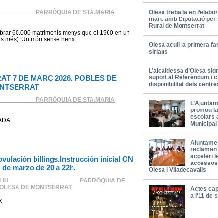
___________ PARRÒQUIA DE STA.MARIA
Olesa treballa en l’elabo
marc amb Diputació per 
Rural de Montserrat
elebrar 60.000 matrimonis menys que el 1960 en un
nes més) Un món sense nens
Olesa acull la primera fa
sirians
L’alcaldessa d’Olesa sign
T 7 DE MARÇ 2026. POBLES DE
suport al Referèndum i c
disponibilitat dels centr
ONTSERRAT
___________ PARRÒQUIA DE STA.MARIA
L’Ajuntam
promou la 
escolars 
ADA.
Municipal
Ajuntamen
reclamen
acceleri l
vulación billings.Instrucción inicial ON
accessos 
9 de marzo de 20 a 22h.
Olesa i Viladecavalls
LIU ____________________ PARRÒQUIA DE
'OLESA DE MONTSERRAT
Actes cap
a l'11 de
R