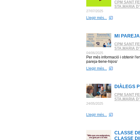
CPM SANT FE
STA.MARIA D
27/07/2025
Llegir més...
MI PAREJA
CPM SANT FE
STA.MARIA D
04/06/2025
Per més informació i obtenir l'e
pareja-tiene-hijos/
Llegir més...
DIÀLEGS 
CPM SANT FE
STA.MARIA D
24/05/2025
Llegir més...
CLASSE DE
CLASSE DI