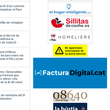
ració d'un conveni
impulsar el Parc
mília de refugiats
a el decret de
onfirma la
es de votació
ent d’Olesa
lectura entre els
amb el Pla Lector
ts i Generalitat
 a Foment que
es obres i els
de la B-40 entre
 de setmana del 8
 setembre