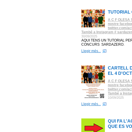
TUTORIAL
A C F OLESA SAR
nostre facebo
twitter.com/acf
També a Instagram # sardaze
30/09/2025
AQUI TENS UN TUTORIAL PE
CONCURS SARDAZERO.
Llegir més...
CARTELL 
EL 4 D'OC
A C F OLESA SAR
nostre facebo
twitter.com/acf
També a Insta
10/09/2025
Llegir més...
QUI FA L'
QUE ES V