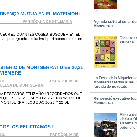
RTINENÇA MÚTUA EN EL MATRIMONI
___________ PARRÒQUIA DE STA.MARIA
Agenda cultural de tardo
Montserrat
 I VEUREU QUANTES COSES BUSQUEM EN EL
OlesaAte
ialcpm.org/unio-exclusiva-i-pertinenca-mutua-en-
Xirinacs
STERIO DE MONTSERRAT DIES 20,21
OVIEMBRE
La Festa dels Miquelets 
LIU ____________________ PARRÒQUIA DE
Montserrat arriba al seu
'OLESA DE MONTSERRAT
farcida de novetats
A DESEAROS FELIZ AÑO I RECORDAROS QUE
N QUE SE REALIZARÀN LAS 51 JORNADAS DEL
Renovació executiva loca
ONTSERRAT, LOS DIAS 20,21 Y 22 DE...
Montserrat
Millora de
viària a 
sistema d
GOS. OS FELICITAMOS !
potent i ef
LIU ____________________ PARRÒQUIA DE