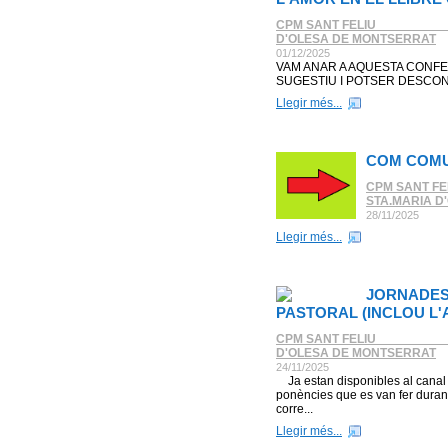
CPM SANT FELIU _________
D'OLESA DE MONTSERRAT
01/12/2025
VAM ANAR A AQUESTA CONFE
SUGESTIU I POTSER DESCO
Llegir més...
COM COMUN
CPM SANT FE
STA.MARIA D
28/11/2025
Llegir més...
JORNADES
PASTORAL (INCLOU L
CPM SANT FELIU _________
D'OLESA DE MONTSERRAT
24/11/2025
Ja estan disponibles al canal 
ponències que es van fer duran
corre...
Llegir més...