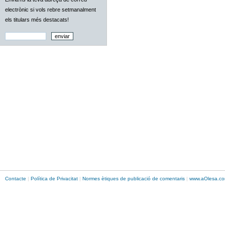
electrònic si vols rebre setmanalment
els titulars més destacats!
Contacte
|
Política de Privacitat
|
Normes ètiques de publicació de comentaris
|
www.
aOlesa
.co