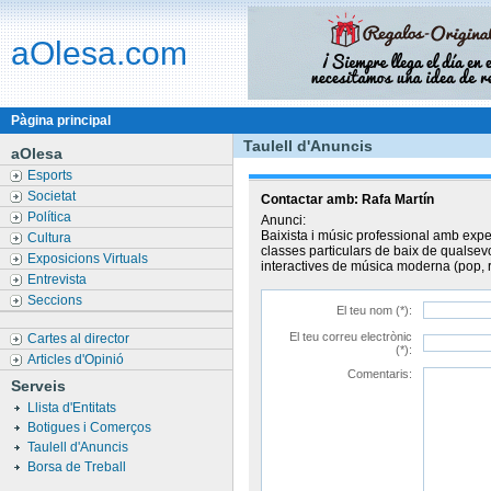
aOlesa.com
Pàgina principal
Taulell d'Anuncis
aOlesa
Esports
Societat
Contactar amb:
Rafa Martín
Política
Anunci:
Baixista i músic professional amb expe
Cultura
classes particulars de baix de qualsevo
Exposicions Virtuals
interactives de música moderna (pop, ro
Entrevista
Seccions
El teu nom (*):
El teu correu electrònic
Cartes al director
(*):
Articles d'Opinió
Comentaris:
Serveis
Llista d'Entitats
Botigues i Comerços
Taulell d'Anuncis
Borsa de Treball