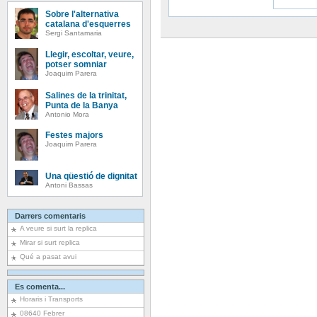
Sobre l'alternativa
catalana d'esquerres
Sergi Santamaria
Llegir, escoltar, veure,
potser somniar
Joaquim Parera
Salines de la trinitat,
Punta de la Banya
Antonio Mora
Festes majors
Joaquim Parera
Una qüestió de dignitat
Antoni Bassas
Darrers comentaris
A veure si surt la replica
Mirar si surt replica
Qué a pasat avui
Es comenta...
Horaris i Transports
08640 Febrer