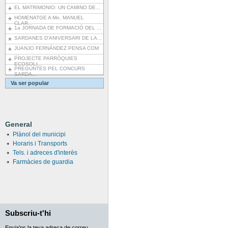
EL MATRIMONIO: UN CAMINO DE...
HOMENATGE A Mn. MANUEL
CLAR...
1a JORNADA DE FORMACIÓ DEL ...
SARDANES D'ANIVERSARI DE LA...
JUANJO FERNÁNDEZ PENSA COM
...
PROJECTE PARRÒQUIES
ECOSOLI...
PREGUNTES PEL CONCURS
SARDA...
Va ser popular
General
Plànol del municipi
Horaris i Transports
Tels. i adreces d'interès
Farmàcies de guardia
Subscriu-t'hi
Envia'ns la teva adreça de correu