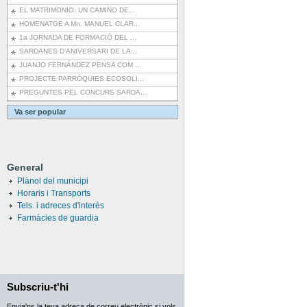
EL MATRIMONIO: UN CAMINO DE...
HOMENATGE A Mn. MANUEL CLAR...
1a JORNADA DE FORMACIÓ DEL ...
SARDANES D'ANIVERSARI DE LA...
JUANJO FERNÁNDEZ PENSA COM ...
PROJECTE PARRÒQUIES ECOSOLI...
PREGUNTES PEL CONCURS SARDA...
Va ser popular
General
Plànol del municipi
Horaris i Transports
Tels. i adreces d'interès
Farmàcies de guardia
Subscriu-t'hi
Envia'ns la teva adreça de correu electrònic si vols