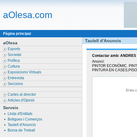
aOlesa.com
Pàgina principal
Taulell d'Anuncis
aOlesa
Esports
Societat
Contactar amb:
ANDRES
Política
Anunci:
PINTOR ECONÒMIC. PINT
Cultura
PINTURA EN CASES,PISO
Exposicions Virtuals
Entrevista
Seccions
El teu c
Cartes al director
Articles d'Opinió
Serveis
Llista d'Entitats
Botigues i Comerços
Taulell d'Anuncis
Borsa de Treball