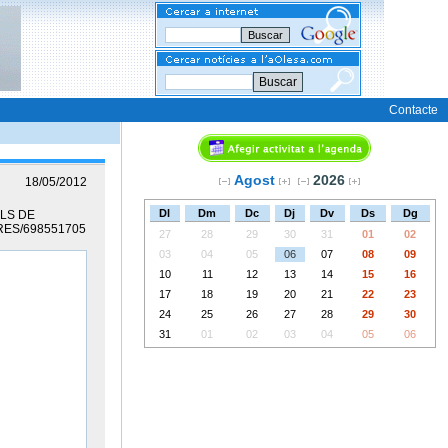
Buscar
Contacte
Agost
2026
18/05/2012
Dl
Dm
Dc
Dj
Dv
Ds
Dg
LLS DE
RES/698551705
27
28
29
30
31
01
02
03
04
05
06
07
08
09
10
11
12
13
14
15
16
17
18
19
20
21
22
23
24
25
26
27
28
29
30
31
01
02
03
04
05
06