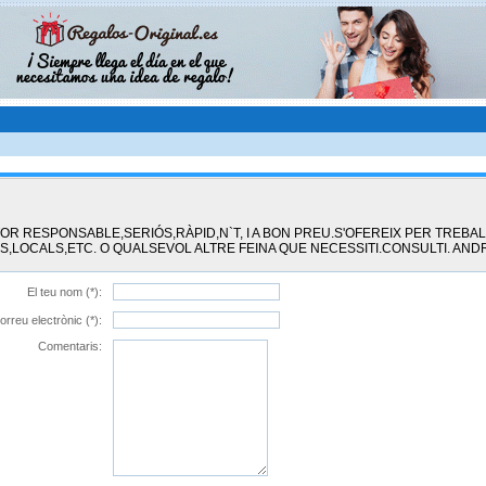
OR RESPONSABLE,SERIÓS,RÀPID,N`T, I A BON PREU.S'OFEREIX PER TREBA
S,LOCALS,ETC. O QUALSEVOL ALTRE FEINA QUE NECESSITI.CONSULTI. AND
El teu nom (*):
orreu electrònic (*):
Comentaris: