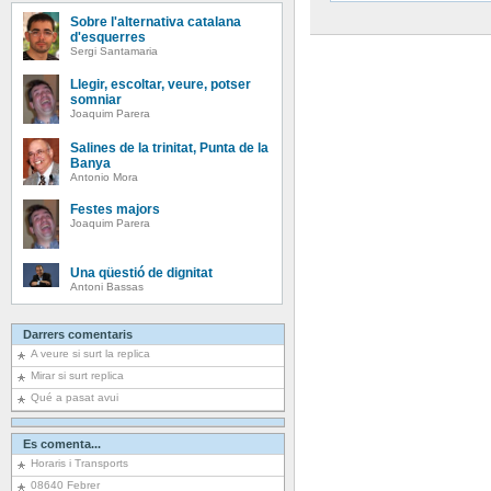
Sobre l'alternativa catalana
d'esquerres
Sergi Santamaria
Llegir, escoltar, veure, potser
somniar
Joaquim Parera
Salines de la trinitat, Punta de la
Banya
Antonio Mora
Festes majors
Joaquim Parera
Una qüestió de dignitat
Antoni Bassas
Darrers comentaris
A veure si surt la replica
Mirar si surt replica
Qué a pasat avui
Es comenta...
Horaris i Transports
08640 Febrer