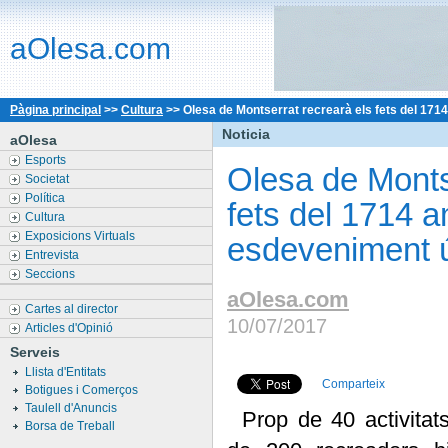
aOlesa.com
Pàgina principal
>>
Cultura
>>
Olesa de Montserrat recrearà els fets del 171
Noticia
aOlesa
Esports
Olesa de Monts
Societat
Política
fets del 1714 
Cultura
Exposicions Virtuals
esdeveniment ú
Entrevista
Seccions
aOlesa.com
Cartes al director
10/07/2017
Articles d'Opinió
Serveis
Llista d'Entitats
Comparteix
Botigues i Comerços
Taulell d'Anuncis
Prop de 40 activitat
Borsa de Treball