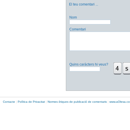
El teu comentari
...
Nom
Comentari
Quins caràcters hi veus?
Contacte
|
Política de Privacitat
|
Normes ètiques de publicació de comentaris
|
www.
aOlesa
.co