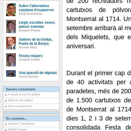
de 200 recreadors hi
Sobre l'alternativa
cartutxos de pólvo
catalana d'esquerres
Sergi Santamaria
Montserrat al 1714. Un
Llegir, escoltar, veure,
setembre arribarà al mu
potser somniar
Joaquim Parera
dels Miquelets, que 
Salines de la trinitat,
Punta de la Banya
aniversari.
Antonio Mora
Festes majors
Joaquim Parera
Durant el primer cap 
Una qüestió de dignitat
Antoni Bassas
de 40 activitats per 
Darrers comentaris
paradetes, més de 200 r
A veure si surt la replica
de 1.500 cartutxos de
Mirar si surt replica
Qué a pasat avui
de Montserrat al 171
dies 1, 2 i 3 de setem
Es comenta...
Horaris i Transports
consolidada Festa d
08640 Febrer