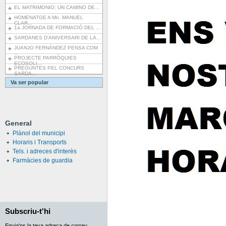
EL MATRIMONIO: UN CAMINO DE...
HOMENATGE A Mn. MANUEL
CLAR...
1a JORNADA DE FORMACIÓ DEL ...
SARDANES D'ANIVERSARI DE LA...
JUANJO FERNÁNDEZ PENSA COM
...
PROJECTE PARRÒQUIES
ECOSOLI...
PREGUNTES PEL CONCURS
SARDA...
Va ser popular
General
Plànol del municipi
Horaris i Transports
Tels. i adreces d'interès
Farmàcies de guardia
Subscriu-t'hi
Envia'ns la teva adreça de correu