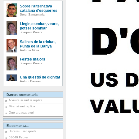
Sobre l'alternativa
catalana d'esquerres
Sergi Santamaria
Llegir, escoltar, veure,
potser somniar
Joaquim Parera
Salines de la trinitat,
Punta de la Banya
Antonio Mora
Festes majors
Joaquim Parera
Una qüestió de dignitat
Antoni Bassas
Darrers comentaris
A veure si surt la replica
Mirar si surt replica
Qué a pasat avui
Es comenta...
Horaris i Transports
08640 Febrer