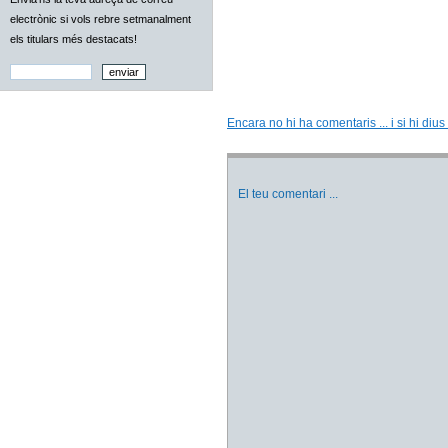
electrònic si vols rebre setmanalment
els titulars més destacats!
Encara no hi ha comentaris ... i si hi dius
El teu comentari
...