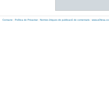
Contacte
|
Política de Privacitat
|
Normes ètiques de publicació de comentaris
|
www.
aOlesa
.co