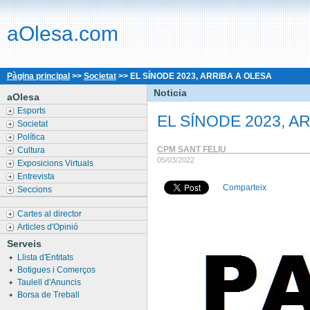
aOlesa.com
Pàgina principal
>>
Societat
>>
EL SÍNODE 2023, ARRIBA A OLESA
Noticia
aOlesa
Esports
EL SÍNODE 2023, A
Societat
Política
CPM SANT FELIU _______________
Cultura
05/03/2022
Exposicions Virtuals
Entrevista
Comparteix
Seccions
Cartes al director
Articles d'Opinió
Serveis
Llista d'Entitats
Botigues i Comerços
Taulell d'Anuncis
Borsa de Treball