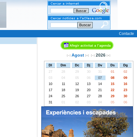
Buscar
Contacte
Agost
2026
Dl
Dm
Dc
Dj
Dv
Ds
Dg
27
28
29
30
31
01
02
03
04
05
06
07
08
09
10
11
12
13
14
15
16
17
18
19
20
21
22
23
24
25
26
27
28
29
30
31
01
02
03
04
05
06