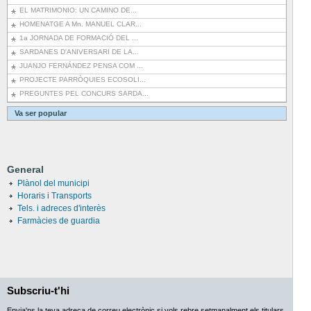
EL MATRIMONIO: UN CAMINO DE...
HOMENATGE A Mn. MANUEL CLAR...
1a JORNADA DE FORMACIÓ DEL ...
SARDANES D'ANIVERSARI DE LA...
JUANJO FERNÁNDEZ PENSA COM ...
PROJECTE PARRÒQUIES ECOSOLI...
PREGUNTES PEL CONCURS SARDA...
Va ser popular
General
Plànol del municipi
Horaris i Transports
Tels. i adreces d'interès
Farmàcies de guardia
Subscriu-t'hi
Envia'ns la teva adreça de correu electrònic si vols rebre setmanalment els titulars