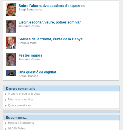
Sobre l'alternativa catalana d'esquerres
Sergi Santamaria
Llegir, escoltar, veure, potser somniar
Joaquim Parera
Salines de la trinitat, Punta de la Banya
Antonio Mora
Festes majors
Joaquim Parera
Una qüestió de dignitat
Antoni Bassas
Darrers comentaris
A veure si surt la replica
Mirar si surt replica
Qué a pasat avui
Es comenta...
Horaris i Transports
08640 Febrer