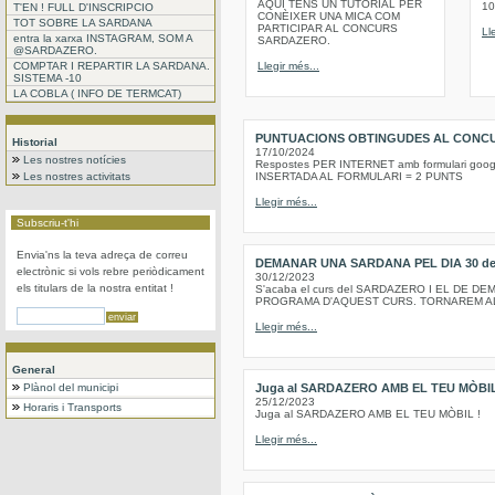
AQUI TENS UN TUTORIAL PER
10
T'EN ! FULL D'INSCRIPCIO
CONÈIXER UNA MICA COM
TOT SOBRE LA SARDANA
PARTICIPAR AL CONCURS
Ll
entra la xarxa INSTAGRAM, SOM A
SARDAZERO.
@SARDAZERO.
COMPTAR I REPARTIR LA SARDANA.
Llegir més...
SISTEMA -10
LA COBLA ( INFO DE TERMCAT)
PUNTUACIONS OBTINGUDES AL CONCU
Historial
17/10/2024
Les nostres notícies
Respostes PER INTERNET amb formulari goo
Les nostres activitats
INSERTADA AL FORMULARI = 2 PUNTS
Llegir més...
Subscriu-t'hi
Envia'ns la teva adreça de correu
DEMANAR UNA SARDANA PEL DIA 30 de 
electrònic si vols rebre periòdicament
30/12/2023
els titulars de la nostra entitat !
S'acaba el curs del SARDAZERO I EL DE 
PROGRAMA D'AQUEST CURS. TORNAREM AL 
Llegir més...
General
Plànol del municipi
Juga al SARDAZERO AMB EL TEU MÒBI
25/12/2023
Horaris i Transports
Juga al SARDAZERO AMB EL TEU MÒBIL !
Llegir més...