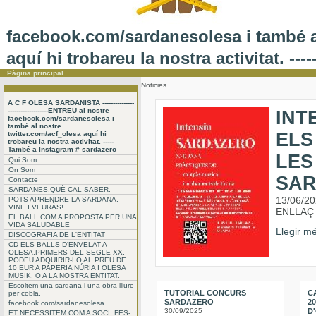
facebook.com/sardanesolesa i també al
aquí hi trobareu la nostra activitat. -
Pàgina principal
Noticies
A C F OLESA SARDANISTA ---------------
-------------------ENTREU al nostre
INT
facebook.com/sardanesolesa i
també al nostre
ELS
twitter.com/acf_olesa aquí hi
trobareu la nostra activitat. -----
També a Instagram # sardazero
LES
Qui Som
On Som
SA
Contacte
SARDANES.QUÈ CAL SABER.
13/06/2
POTS APRENDRE LA SARDANA.
VINE I VEURÀS!
ENLLAÇ 
EL BALL COM A PROPOSTA PER UNA
VIDA SALUDABLE
Llegir mé
DISCOGRAFIA DE L'ENTITAT
CD ELS BALLS D'ENVELAT A
OLESA.PRIMERS DEL SEGLE XX.
PODEU ADQUIRIR-LO AL PREU DE
10 EUR A PAPERIA NÚRIA I OLESA
MUSIK, O A LA NOSTRA ENTITAT.
Escoltem una sardana i una obra lliure
TUTORIAL CONCURS
C
per cobla.
SARDAZERO
2
facebook.com/sardanesolesa
30/09/2025
D
ET NECESSITEM COM A SOCI. FES-