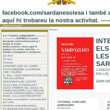
facebook.com/sardanesolesa i també al
aquí hi trobareu la nostra activitat. -
Pàgina principal
Noticies
A C F OLESA SARDANISTA ---------------
-------------------ENTREU al nostre
INT
facebook.com/sardanesolesa i
també al nostre
ELS
twitter.com/acf_olesa aquí hi
trobareu la nostra activitat. -----
També a Instagram # sardazero
LES
Qui Som
On Som
SA
Contacte
SARDANES.QUÈ CAL SABER.
13/06/2
POTS APRENDRE LA SARDANA.
VINE I VEURÀS!
ENLLAÇ 
EL BALL COM A PROPOSTA PER UNA
VIDA SALUDABLE
Llegir mé
DISCOGRAFIA DE L'ENTITAT
CD ELS BALLS D'ENVELAT A
OLESA.PRIMERS DEL SEGLE XX.
PODEU ADQUIRIR-LO AL PREU DE
10 EUR A PAPERIA NÚRIA I OLESA
MUSIK, O A LA NOSTRA ENTITAT.
Escoltem una sardana i una obra lliure
TUTORIAL CONCURS
C
per cobla.
SARDAZERO
2
facebook.com/sardanesolesa
30/09/2025
D
ET NECESSITEM COM A SOCI. FES-