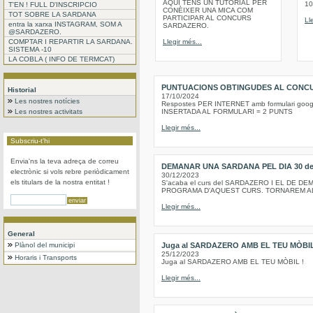
AQUI TENS UN TUTORIAL PER
10
T'EN ! FULL D'INSCRIPCIO
CONÈIXER UNA MICA COM
TOT SOBRE LA SARDANA
PARTICIPAR AL CONCURS
Ll
entra la xarxa INSTAGRAM, SOM A
SARDAZERO.
@SARDAZERO.
COMPTAR I REPARTIR LA SARDANA.
Llegir més...
SISTEMA -10
LA COBLA ( INFO DE TERMCAT)
PUNTUACIONS OBTINGUDES AL CONCU
Historial
17/10/2024
Les nostres notícies
Respostes PER INTERNET amb formulari goo
Les nostres activitats
INSERTADA AL FORMULARI = 2 PUNTS
Llegir més...
Subscriu-t'hi
Envia'ns la teva adreça de correu
DEMANAR UNA SARDANA PEL DIA 30 de 
electrònic si vols rebre periòdicament
30/12/2023
els titulars de la nostra entitat !
S'acaba el curs del SARDAZERO I EL DE 
PROGRAMA D'AQUEST CURS. TORNAREM AL 
Llegir més...
General
Plànol del municipi
Juga al SARDAZERO AMB EL TEU MÒBI
25/12/2023
Horaris i Transports
Juga al SARDAZERO AMB EL TEU MÒBIL !
Llegir més...