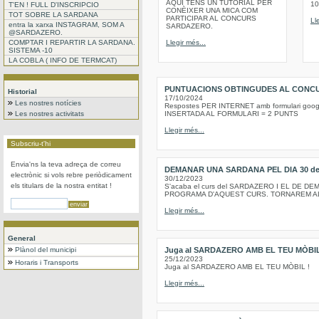
AQUI TENS UN TUTORIAL PER
10
T'EN ! FULL D'INSCRIPCIO
CONÈIXER UNA MICA COM
TOT SOBRE LA SARDANA
PARTICIPAR AL CONCURS
Ll
entra la xarxa INSTAGRAM, SOM A
SARDAZERO.
@SARDAZERO.
COMPTAR I REPARTIR LA SARDANA.
Llegir més...
SISTEMA -10
LA COBLA ( INFO DE TERMCAT)
PUNTUACIONS OBTINGUDES AL CONCU
Historial
17/10/2024
Les nostres notícies
Respostes PER INTERNET amb formulari goo
Les nostres activitats
INSERTADA AL FORMULARI = 2 PUNTS
Llegir més...
Subscriu-t'hi
Envia'ns la teva adreça de correu
DEMANAR UNA SARDANA PEL DIA 30 de 
electrònic si vols rebre periòdicament
30/12/2023
els titulars de la nostra entitat !
S'acaba el curs del SARDAZERO I EL DE 
PROGRAMA D'AQUEST CURS. TORNAREM AL 
Llegir més...
General
Plànol del municipi
Juga al SARDAZERO AMB EL TEU MÒBI
25/12/2023
Horaris i Transports
Juga al SARDAZERO AMB EL TEU MÒBIL !
Llegir més...