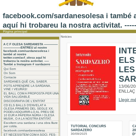
facebook.com/sardanesolesa i també al
aquí hi trobareu la nostra activitat. -
Pàgina principal
Noticies
A C F OLESA SARDANISTA ---------------
-------------------ENTREU al nostre
INT
facebook.com/sardanesolesa i
també al nostre
ELS
twitter.com/acf_olesa aquí hi
trobareu la nostra activitat. -----
També a Instagram # sardazero
LES
Qui Som
On Som
SA
Contacte
SARDANES.QUÈ CAL SABER.
13/06/2
POTS APRENDRE LA SARDANA.
VINE I VEURÀS!
ENLLAÇ 
EL BALL COM A PROPOSTA PER UNA
VIDA SALUDABLE
Llegir mé
DISCOGRAFIA DE L'ENTITAT
CD ELS BALLS D'ENVELAT A
OLESA.PRIMERS DEL SEGLE XX.
PODEU ADQUIRIR-LO AL PREU DE
10 EUR A PAPERIA NÚRIA I OLESA
MUSIK, O A LA NOSTRA ENTITAT.
Escoltem una sardana i una obra lliure
TUTORIAL CONCURS
C
per cobla.
SARDAZERO
2
facebook.com/sardanesolesa
30/09/2025
D
ET NECESSITEM COM A SOCI. FES-