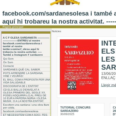
facebook.com/sardanesolesa i també al
aquí hi trobareu la nostra activitat. -
Pàgina principal
Noticies
A C F OLESA SARDANISTA ---------------
-------------------ENTREU al nostre
INT
facebook.com/sardanesolesa i
també al nostre
ELS
twitter.com/acf_olesa aquí hi
trobareu la nostra activitat. -----
També a Instagram # sardazero
LES
Qui Som
On Som
SA
Contacte
SARDANES.QUÈ CAL SABER.
13/06/2
POTS APRENDRE LA SARDANA.
VINE I VEURÀS!
ENLLAÇ 
EL BALL COM A PROPOSTA PER UNA
VIDA SALUDABLE
Llegir mé
DISCOGRAFIA DE L'ENTITAT
CD ELS BALLS D'ENVELAT A
OLESA.PRIMERS DEL SEGLE XX.
PODEU ADQUIRIR-LO AL PREU DE
10 EUR A PAPERIA NÚRIA I OLESA
MUSIK, O A LA NOSTRA ENTITAT.
Escoltem una sardana i una obra lliure
TUTORIAL CONCURS
C
per cobla.
SARDAZERO
2
facebook.com/sardanesolesa
30/09/2025
D
ET NECESSITEM COM A SOCI. FES-