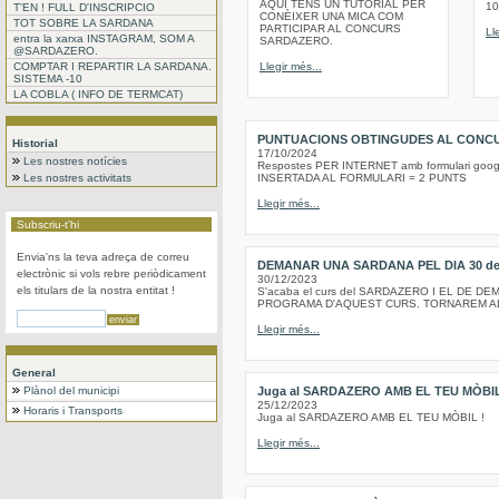
AQUI TENS UN TUTORIAL PER
10
T'EN ! FULL D'INSCRIPCIO
CONÈIXER UNA MICA COM
TOT SOBRE LA SARDANA
PARTICIPAR AL CONCURS
Ll
entra la xarxa INSTAGRAM, SOM A
SARDAZERO.
@SARDAZERO.
COMPTAR I REPARTIR LA SARDANA.
Llegir més...
SISTEMA -10
LA COBLA ( INFO DE TERMCAT)
PUNTUACIONS OBTINGUDES AL CONCU
Historial
17/10/2024
Les nostres notícies
Respostes PER INTERNET amb formulari goo
Les nostres activitats
INSERTADA AL FORMULARI = 2 PUNTS
Llegir més...
Subscriu-t'hi
Envia'ns la teva adreça de correu
DEMANAR UNA SARDANA PEL DIA 30 de 
electrònic si vols rebre periòdicament
30/12/2023
els titulars de la nostra entitat !
S'acaba el curs del SARDAZERO I EL DE 
PROGRAMA D'AQUEST CURS. TORNAREM AL 
Llegir més...
General
Plànol del municipi
Juga al SARDAZERO AMB EL TEU MÒBI
25/12/2023
Horaris i Transports
Juga al SARDAZERO AMB EL TEU MÒBIL !
Llegir més...