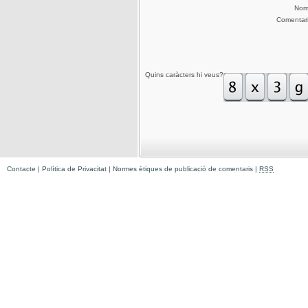
No
Comentar
Quins caràcters hi veus?
Contacte
|
Política de Privacitat
|
Normes ètiques de publicació de comentaris
|
RSS