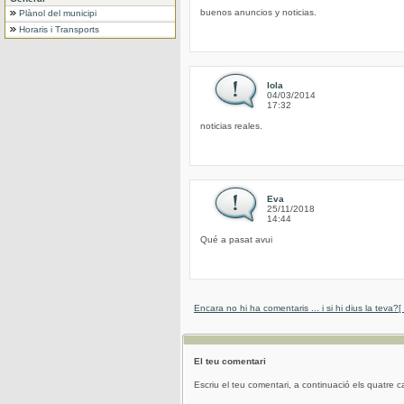
buenos anuncios y noticias.
Plànol del municipi
Horaris i Transports
lola
04/03/2014
17:32
noticias reales.
Eva
25/11/2018
14:44
Qué a pasat avui
Encara no hi ha comentaris ... i si hi dius la teva?
[
El teu comentari
Escriu el teu comentari, a continuació els quatre c