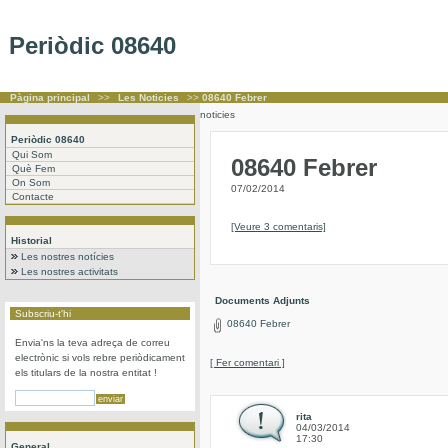
Periòdic 08640
Pàgina principal
>>
Les Noticies
>>
08640 Febrer
noticies
Periòdic 08640
Qui Som
08640 Febrer
Què Fem
On Som
07/02/2014
Contacte
[Veure 3 comentaris]
Historial
Les nostres notícies
Les nostres activitats
Documents Adjunts
Subscriu-t'hi
08640 Febrer
Envia'ns la teva adreça de correu
electrònic si vols rebre periòdicament
[ Fer comentari ]
els titulars de la nostra entitat !
rita
04/03/2014
17:30
General