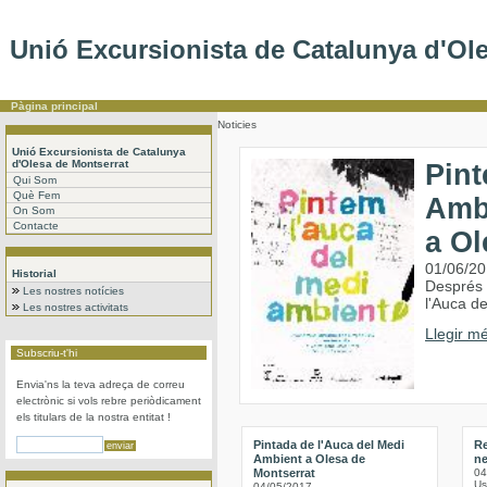
Unió Excursionista de Catalunya d'Ol
Pàgina principal
Noticies
Unió Excursionista de Catalunya
d'Olesa de Montserrat
Pint
Qui Som
Què Fem
Ambi
On Som
Contacte
a Ol
01/06/2
Historial
Després d
Les nostres notícies
l'Auca d
Les nostres activitats
Llegir mé
Subscriu-t'hi
Envia'ns la teva adreça de correu
electrònic si vols rebre periòdicament
els titulars de la nostra entitat !
Pintada de l'Auca del Medi
Re
Ambient a Olesa de
ne
Montserrat
04
Us
04/05/2017