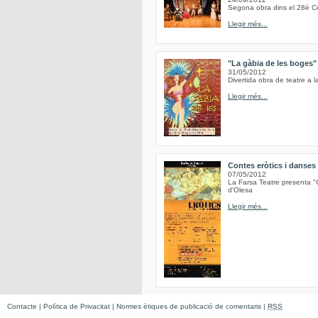
Segona obra dins el 28è Co
Llegir més...
"La gàbia de les boges"
31/05/2012
Divertida obra de teatre 
Llegir més...
Contes eròtics i danses 
07/05/2012
La Farsa Teatre presenta "C
d'Olesa
Llegir més...
Contacte
|
Política de Privacitat
|
Normes ètiques de publicació de comentaris
|
RSS