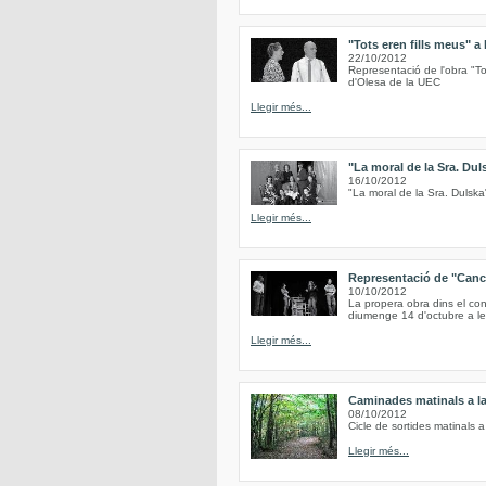
"Tots eren fills meus" a
22/10/2012
Representació de l'obra "Tot
d'Olesa de la UEC
Llegir més...
"La moral de la Sra. Dul
16/10/2012
"La moral de la Sra. Dulsk
Llegir més...
Representació de "Cancú
10/10/2012
La propera obra dins el con
diumenge 14 d'octubre a les 
Llegir més...
Caminades matinals a l
08/10/2012
Cicle de sortides matinals 
Llegir més...