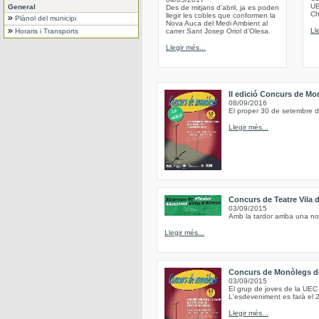
UE
General
Des de mitjans d’abril, ja es poden
Chr
llegir les cobles que conformen la
Plànol del municipi
Nova Auca del Medi Ambient al
Ll
Horaris i Transports
carrer Sant Josep Oriol d’Olesa.
Llegir més...
II edició Concurs de Mo
08/09/2016
El proper 30 de setembre d
Llegir més...
Concurs de Teatre Vila 
03/09/2015
Amb la tardor arriba una no
Llegir més...
Concurs de Monòlegs de
03/09/2015
El grup de joves de la UEC
L'esdeveniment es farà el 2
Llegir més...