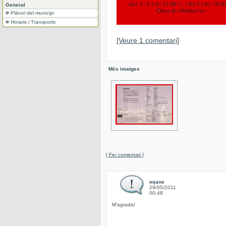
General
Plànol del municipi
Horaris i Transports
[Veure 1 comentari]
Més imatges
[ Fer comentari ]
mjane
29/05/2011
00:48
M'agrada!