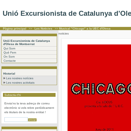
Unió Excursionista de Catalunya d'Ol
Pàgina principal
>>
Les Noticies
>>
Musical "Chicago" a la UEC d'Olesa
noticies
Unió Excursionista de Catalunya
d'Olesa de Montserrat
Qui Som
Què Fem
On Som
Contacte
Historial
Les nostres notícies
Les nostres activitats
Subscriu-t'hi
Envia'ns la teva adreça de correu
electrònic si vols rebre periòdicament
els titulars de la nostra entitat !