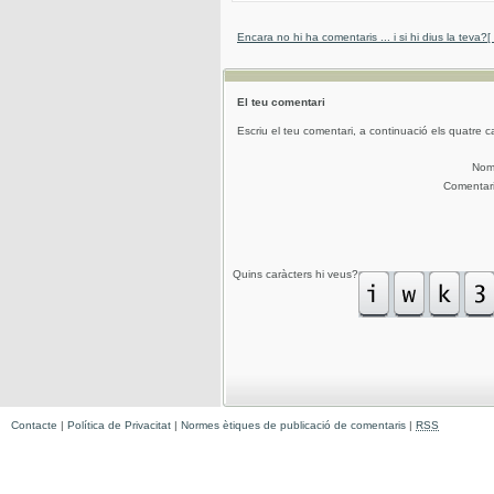
Encara no hi ha comentaris ... i si hi dius la teva?
[
El teu comentari
Escriu el teu comentari, a continuació els quatre c
No
Comentar
Quins caràcters hi veus?
Contacte
|
Política de Privacitat
|
Normes ètiques de publicació de comentaris
|
RSS