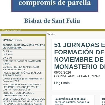
Pàgina principal
Noticies
CPM SANT FELIU
____________________
51 JORNADAS 
PARRÒQUIA DE STA.MARIA D'OLESA
DE MONTSERRAT
FORMACIÓN DE 
Qui Som
Què Fem
NOVIEMBRE DE 
On Som
CPM.PREPARACIÓ AL MATRIMONI.
VÍDEO
MONASTERIO D
Contacte. CONEXIÓ AMB RADIO
ESTEL EN DIRECTE
05/06/2026
FULL D'INSCRIPCIÓ ALS DIÀLEGS
PEL MATRIMONI
OS INVITAMOS A PARTICIPAR.
DATES pels diàlegs pel matrimoni per
l'església 2026
Llegir més...
2026- DIÀLEGS PRECASAMENT A
LES PARELLES QUE ES VOLEN
CASAR PER L'ESGLÉSIA
¿QUE SON LOS DIÁLOGOS
PREMATRIMONIALES ?
2026- DIÀLEGS PER PARELLES QUE
La diferència d'edat ideal
B
NO ES PENSEN CASAR, O QUE HO
entre les parelles, segons la
05
FARAN PEL CIVIL.EN DIEM "parella i
L