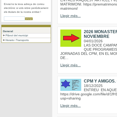
ENTREU A AQUEST ARTICLE I
MATRIMONI. https://prematrimonia
Envia'ns la teva adreça de correu
matrimoni/
electrònic si vols rebre periòdicament
els titulars de la nostra entitat !
Llegir més...
2026 MONASTER
General
Plànol del municipi
NOVIEMBRE
Horaris i Transports
04/01/2026
LAS DOCE CAMPA
QUE PROGRAMEIS 
JORNADAS DEL CPM, EN EL MON
DE...
Llegir més...
CPM Y AMIGOS. 
18/12/2025
ENTREU EN AQUE
https://drive.google.com/file/
usp=sharing
Llegir més...