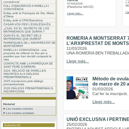
ciència
convivència"
L'
07/04/2026
M
FULL D'INSCRIPCIÓ A PARELLA I
(Plataforma NACIÓ)
CONVIVÈNCIA
Ll
Enllaç amb la Parroquia de Sta. Maria
Llegir més...
d'Olesa
Enllaç amb el CPM Barcelona
CASAR-VOS PER L'ESGLÉSIA ÉS:
¿CUAL ES EL SECRETO DE LOS
MATRIMONIOS QUE DURAN ?
QUIN ÉS EL SECRET DELS
ROMERIA A MONTSERRAT 7
MATRIMONIS QUE DUREN?
L'ARXIPRESTAT DE MONT
PARRÒQUIES DE L'ARXIPRESTAT DE
MONTSERRAT
11/03/2026
PARELLA I CONVIVENCIA : una
UNA ROMERIA BEN TREBALLAD
proposta de reflexió on line per a
parelles que han decidit compartir la
vida
Llegir més...
CONTACTE AMB LA PARRÒQUIA DE
SANT PERE D'ABRERA
2024. RELACIÓ DE PARELLES
INSCRITES ALS DIÀLEGS
PREMATRIMONIALS
Método de ovulaci
2025 inscripcions pels diàlegs
de marzo de 20 a
prematrimonials
2026 DIÀLEGS PREMATRIMONIALS.
01/03/2026
INSCRIPCIONS
Cal fer la inscripció
Llegir més...
Historial
Les nostres notícies
Les nostres activitats
UNIÓ EXCLUSIVA I PERTI
25/02/2026
Subscriu-t'hi