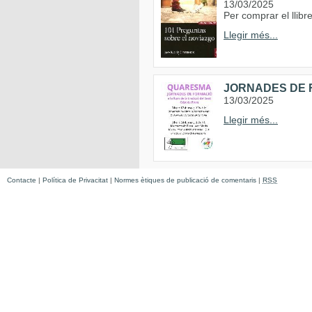
13/03/2025
Per comprar el llib
Llegir més...
JORNADES DE F
13/03/2025
Llegir més...
Contacte
|
Política de Privacitat
|
Normes ètiques de publicació de comentaris
|
RSS