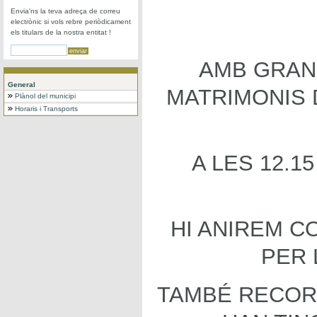
Envia'ns la teva adreça de correu
electrònic si vols rebre periòdicament
els titulars de la nostra entitat !
AMB GRAN
General
MATRIMONIS 
Plànol del municipi
Horaris i Transports
A LES 12.1
HI ANIREM 
PER 
TAMBÉ RECOR