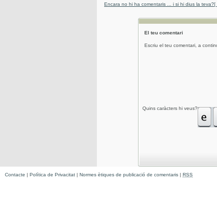
Encara no hi ha comentaris ... i si hi dius la teva?
[
El teu comentari
Escriu el teu comentari, a contin
Quins caràcters hi veus?
Contacte
|
Política de Privacitat
|
Normes ètiques de publicació de comentaris
|
RSS