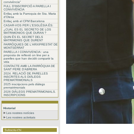
convivència"
FULL D'INSCRIPCIÓ A PARELLA I
CONVIVÈNCIA
Enllaç amb la Parroquia de Sta. Maria
d'Olesa
Enllaç amb el CPM Barcelona
CASAR-VOS PER L'ESGLÉSIA ÉS:
¿CUAL ES EL SECRETO DE LOS
MATRIMONIOS QUE DURAN ?
QUIN ÉS EL SECRET DELS
MATRIMONIS QUE DUREN?
PARRÒQUIES DE L'ARXIPRESTAT DE
MONTSERRAT
PARELLA I CONVIVENCIA : una
proposta de reflexió on line per a
parelles que han decidit compartir la
vida
CONTACTE AMB LA PARRÒQUIA DE
SANT PERE D'ABRERA
2024. RELACIÓ DE PARELLES
INSCRITES ALS DIÀLEGS
PREMATRIMONIALS
2025 inscripcions pels diàlegs
prematrimonials
2026 DIÀLEGS PREMATRIMONIALS.
INSCRIPCIONS
Historial
Les nostres notícies
Les nostres activitats
Subscriu-t'hi