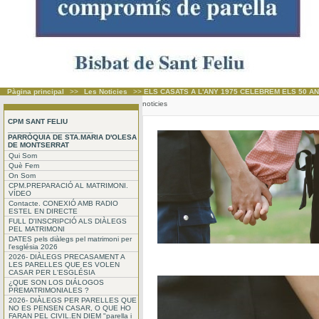
Pàgina principal
>>
Les Noticies
>>
ELS CASATS A L'ANY 1975 CELEBREM ELS 50 AN
noticies
CPM SANT FELIU
____________________
PARRÒQUIA DE STA.MARIA D'OLESA
DE MONTSERRAT
Qui Som
Què Fem
On Som
CPM.PREPARACIÓ AL MATRIMONI.
VÍDEO
Contacte. CONEXIÓ AMB RADIO
ESTEL EN DIRECTE
FULL D'INSCRIPCIÓ ALS DIÀLEGS
PEL MATRIMONI
DATES pels diàlegs pel matrimoni per
l'església 2026
2026- DIÀLEGS PRECASAMENT A
LES PARELLES QUE ES VOLEN
CASAR PER L'ESGLÉSIA
¿QUE SON LOS DIÁLOGOS
PREMATRIMONIALES ?
2026- DIÀLEGS PER PARELLES QUE
NO ES PENSEN CASAR, O QUE HO
FARAN PEL CIVIL.EN DIEM "parella i