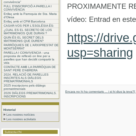
convivència"
PROXIMAMENTE RECIB
FULL D'INSCRIPCIÓ A PARELLA I
CONVIVÈNCIA
Enllaç amb la Parroquia de Sta. Maria
vídeo: Entrad en este
d'Olesa
Enllaç amb el CPM Barcelona
CASAR-VOS PER L'ESGLÉSIA ÉS:
¿CUAL ES EL SECRETO DE LOS
https://dri
MATRIMONIOS QUE DURAN ?
QUIN ÉS EL SECRET DELS
MATRIMONIS QUE DUREN?
PARRÒQUIES DE L'ARXIPRESTAT DE
usp=sharing
MONTSERRAT
PARELLA I CONVIVENCIA : una
proposta de reflexió on line per a
parelles que han decidit compartir la
vida
CONTACTE AMB LA PARRÒQUIA DE
SANT PERE D'ABRERA
2024. RELACIÓ DE PARELLES
INSCRITES ALS DIÀLEGS
PREMATRIMONIALS
2025 inscripcions pels diàlegs
prematrimonials
Encara no hi ha comentaris ... i si hi dius la teva?
[
2026 DIÀLEGS PREMATRIMONIALS.
INSCRIPCIONS
Historial
Les nostres notícies
Les nostres activitats
Subscriu-t'hi