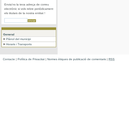
Envia'ns la teva adreça de correu
electrònic si vols rebre periòdicament
els titulars de la nostra entitat !
General
Plànol del municipi
Horaris i Transports
Contacte
|
Política de Privacitat
|
Normes ètiques de publicació de comentaris
|
RSS