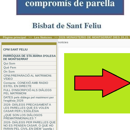
Pàgina principal
>>
Les Noticies
>>
2026 MONASTERIO DE MONTSERRAT DIES 20,21 
noticies
CPM SANT FELIU
____________________
PARRÒQUIA DE STA.MARIA D'OLESA
DE MONTSERRAT
Qui Som
Què Fem
On Som
CPM.PREPARACIÓ AL MATRIMONI.
VÍDEO
Contacte. CONEXIÓ AMB RADIO
ESTEL EN DIRECTE
FULL D'INSCRIPCIÓ ALS DIÀLEGS
PEL MATRIMONI
DATES pels diàlegs pel matrimoni per
l'església 2026
2026- DIÀLEGS PRECASAMENT A
LES PARELLES QUE ES VOLEN
CASAR PER L'ESGLÉSIA
¿QUE SON LOS DIÁLOGOS
PREMATRIMONIALES ?
2026- DIÀLEGS PER PARELLES QUE
NO ES PENSEN CASAR, O QUE HO
FARAN PEL CIVIL.EN DIEM "parella i