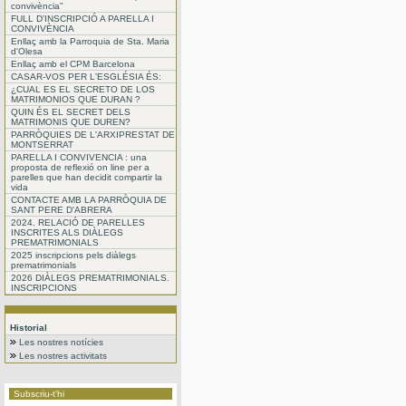
convivència"
FULL D'INSCRIPCIÓ A PARELLA I
CONVIVÈNCIA
Enllaç amb la Parroquia de Sta. Maria
d'Olesa
Enllaç amb el CPM Barcelona
CASAR-VOS PER L'ESGLÉSIA ÉS:
¿CUAL ES EL SECRETO DE LOS
MATRIMONIOS QUE DURAN ?
QUIN ÉS EL SECRET DELS
MATRIMONIS QUE DUREN?
PARRÒQUIES DE L'ARXIPRESTAT DE
MONTSERRAT
PARELLA I CONVIVENCIA : una
proposta de reflexió on line per a
parelles que han decidit compartir la
vida
CONTACTE AMB LA PARRÒQUIA DE
SANT PERE D'ABRERA
2024. RELACIÓ DE PARELLES
INSCRITES ALS DIÀLEGS
PREMATRIMONIALS
2025 inscripcions pels diàlegs
prematrimonials
2026 DIÀLEGS PREMATRIMONIALS.
INSCRIPCIONS
Historial
Les nostres notícies
Les nostres activitats
Subscriu-t'hi