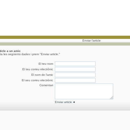
Enviar l'article
rticle a un amic
a les següents dades i prem "Enviar article."
El teu nom
El teu correu electrònic
El nom de l'amic
El seu correu electrònic
Comentari
Enviar article