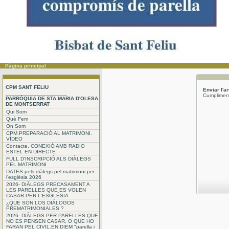
Pàgina principal
CPM SANT FELIU
Enviar l'a
____________________
Cumpliment
PARRÒQUIA DE STA.MARIA D'OLESA
DE MONTSERRAT
Qui Som
Què Fem
On Som
CPM.PREPARACIÓ AL MATRIMONI.
VÍDEO
Contacte. CONEXIÓ AMB RADIO
ESTEL EN DIRECTE
FULL D'INSCRIPCIÓ ALS DIÀLEGS
PEL MATRIMONI
DATES pels diàlegs pel matrimoni per
l'església 2026
2026- DIÀLEGS PRECASAMENT A
LES PARELLES QUE ES VOLEN
CASAR PER L'ESGLÉSIA
¿QUE SON LOS DIÁLOGOS
PREMATRIMONIALES ?
2026- DIÀLEGS PER PARELLES QUE
NO ES PENSEN CASAR, O QUE HO
FARAN PEL CIVIL.EN DIEM "parella i