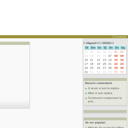
Contacte
Agost
2026
Dl
Dm
Dc
Dj
Dv
Ds
Dg
27
28
29
30
31
01
02
03
04
05
06
07
08
09
10
11
12
13
14
15
16
17
18
19
20
21
22
23
24
25
26
27
28
29
30
31
01
02
03
04
05
06
Darrers comentaris
A veure si surt la replica
Mirar si surt replica
Continuem comprovant la
pub...
Va ser popular
Método de ovulación billing...