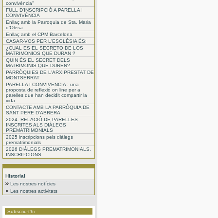
convivència"
FULL D'INSCRIPCIÓ A PARELLA I
CONVIVÈNCIA
Enllaç amb la Parroquia de Sta. Maria
d'Olesa
Enllaç amb el CPM Barcelona
CASAR-VOS PER L'ESGLÉSIA ÉS:
¿CUAL ES EL SECRETO DE LOS
MATRIMONIOS QUE DURAN ?
QUIN ÉS EL SECRET DELS
MATRIMONIS QUE DUREN?
PARRÒQUIES DE L'ARXIPRESTAT DE
MONTSERRAT
PARELLA I CONVIVENCIA : una
proposta de reflexió on line per a
parelles que han decidit compartir la
vida
CONTACTE AMB LA PARRÒQUIA DE
SANT PERE D'ABRERA
2024. RELACIÓ DE PARELLES
INSCRITES ALS DIÀLEGS
PREMATRIMONIALS
2025 inscripcions pels diàlegs
prematrimonials
2026 DIÀLEGS PREMATRIMONIALS.
INSCRIPCIONS
Historial
Les nostres notícies
Les nostres activitats
Subscriu-t'hi