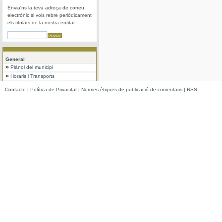
Envia'ns la teva adreça de correu
electrònic si vols rebre periòdicament
els titulars de la nostra entitat !
General
Plànol del municipi
Horaris i Transports
Contacte
|
Política de Privacitat
|
Normes ètiques de publicació de comentaris
|
RSS