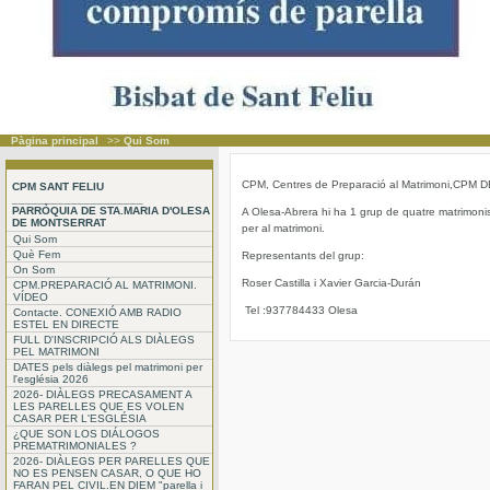
Pàgina principal
>>
Qui Som
CPM, Centres de Preparació al Matrimoni,CPM
CPM SANT FELIU
____________________
PARRÒQUIA DE STA.MARIA D'OLESA
A Olesa-Abrera hi ha 1 grup de quatre matrimonis 
DE MONTSERRAT
per al matrimoni.
Qui Som
Què Fem
Representants del grup:
On Som
Roser Castilla i Xavier Garcia-Durán
CPM.PREPARACIÓ AL MATRIMONI.
VÍDEO
Tel :937784433 Olesa
Contacte. CONEXIÓ AMB RADIO
ESTEL EN DIRECTE
FULL D'INSCRIPCIÓ ALS DIÀLEGS
PEL MATRIMONI
DATES pels diàlegs pel matrimoni per
l'església 2026
2026- DIÀLEGS PRECASAMENT A
LES PARELLES QUE ES VOLEN
CASAR PER L'ESGLÉSIA
¿QUE SON LOS DIÁLOGOS
PREMATRIMONIALES ?
2026- DIÀLEGS PER PARELLES QUE
NO ES PENSEN CASAR, O QUE HO
FARAN PEL CIVIL.EN DIEM "parella i