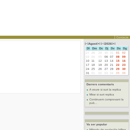
Contacte
Agost
2026
Dl
Dm
Dc
Dj
Dv
Ds
Dg
27
28
29
30
31
01
02
03
04
05
06
07
08
09
10
11
12
13
14
15
16
17
18
19
20
21
22
23
24
25
26
27
28
29
30
31
01
02
03
04
05
06
Darrers comentaris
A veure si surt la replica
Mirar si surt replica
Continuem comprovant la
pub...
Va ser popular
Método de ovulación billing...