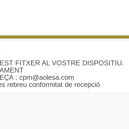
x
ST FITXER AL VOSTRE DISPOSITIU.
DAMENT
EÇA : cpm@aolesa.com
ies rebreu conformitat de recepció