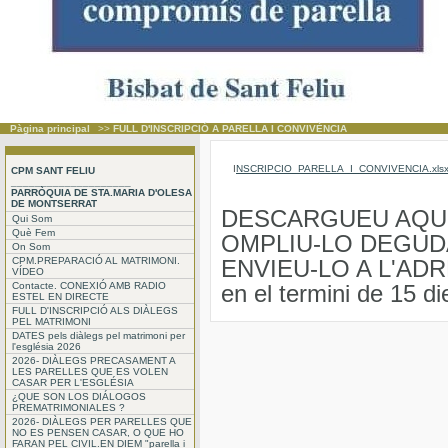
Pàgina principal
>>
FULL D'INSCRIPCIÓ A PARELLA I CONVIVÈNCIA
I
NSCRIPCIO_PARELLA_I_CONVIVENCIA.xls
CPM SANT FELIU
____________________
PARRÒQUIA DE STA.MARIA D'OLESA
DE MONTSERRAT
DESCARGUEU AQUE
Qui Som
Què Fem
OMPLIU-LO DEGU
On Som
CPM.PREPARACIÓ AL MATRIMONI.
ENVIEU-LO A L'ADR
VÍDEO
Contacte. CONEXIÓ AMB RADIO
en el termini de 15 d
ESTEL EN DIRECTE
FULL D'INSCRIPCIÓ ALS DIÀLEGS
PEL MATRIMONI
DATES pels diàlegs pel matrimoni per
l'església 2026
2026- DIÀLEGS PRECASAMENT A
LES PARELLES QUE ES VOLEN
CASAR PER L'ESGLÉSIA
¿QUE SON LOS DIÁLOGOS
PREMATRIMONIALES ?
2026- DIÀLEGS PER PARELLES QUE
NO ES PENSEN CASAR, O QUE HO
FARAN PEL CIVIL.EN DIEM "parella i