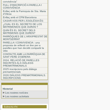
convivència"
FULL D'INSCRIPCIÓ A PARELLA I
CONVIVÈNCIA
Enllaç amb la Parroquia de Sta. Maria
d'Olesa
Enllaç amb el CPM Barcelona
CASAR-VOS PER L'ESGLÉSIA ÉS:
¿CUAL ES EL SECRETO DE LOS
MATRIMONIOS QUE DURAN ?
QUIN ÉS EL SECRET DELS
MATRIMONIS QUE DUREN?
PARRÒQUIES DE L'ARXIPRESTAT DE
MONTSERRAT
PARELLA I CONVIVENCIA : una
proposta de reflexió on line per a
parelles que han decidit compartir la
vida
CONTACTE AMB LA PARRÒQUIA DE
SANT PERE D'ABRERA
2024. RELACIÓ DE PARELLES
INSCRITES ALS DIÀLEGS
PREMATRIMONIALS
2025 inscripcions pels diàlegs
prematrimonials
2026 DIÀLEGS PREMATRIMONIALS.
INSCRIPCIONS
Historial
Les nostres notícies
Les nostres activitats
Subscriu-t'hi