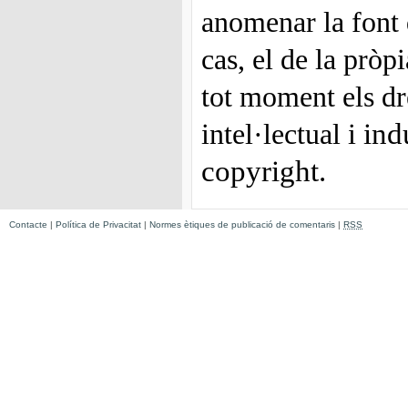
anomenar la font d
cas, el de la pròp
tot moment els dr
ind
intel·lectual i
copyright.
Contacte
|
Política de Privacitat
|
Normes ètiques de publicació de comentaris
|
RSS