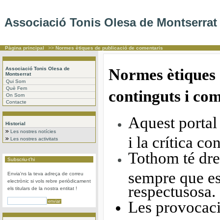
Associació Tonis Olesa de Montserrat
Pàgina principal
>>
Normes ètiques de publicació de comentaris
Associació Tonis Olesa de
Normes ètiques 
Montserrat
Qui Som
Què Fem
continguts i co
On Som
Contacte
Aquest portal
Historial
Les nostres notícies
i la crítica co
Les nostres activitats
Tothom té dre
Subscriu-t'hi
sempre que es
Envia'ns la teva adreça de correu
electrònic si vols rebre periòdicament
respectusosa.
els titulars de la nostra entitat !
Les provocacio