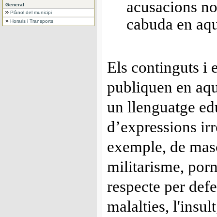
acusacions no
General
Plànol del municipi
cabuda en aqu
Horaris i Transports
Els continguts i 
publiquen en aqu
un llenguatge ed
d’expressions ir
exemple, de masc
militarisme, por
respecte per defe
malalties, l'insul