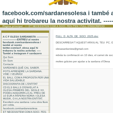
facebook.com/sardanesolesa i també al
aquí hi trobareu la nostra activitat. -
Pàgina principal
>>
ET NECESSITEM COM A SOCI. FES-T'EN ! FULL D'INSCRIPCIO
FULL_D_ALTA_DE_SOCI_2025.doc
A C F OLESA SARDANISTA ---------------
-------------------ENTREU al nostre
facebook.com/sardanesolesa i
DESCARREGA'T AQUEST ARXIU AL TEU PC, O
també al nostre
twitter.com/acf_olesa aquí hi
olesasardanista@gmail.com
trobareu la nostra activitat. -----
També a Instagram # sardazero
rebràs la confirmació en 10 dies, el carnet de soci 
Qui Som
On Som
moltes gràcies per ajudar a la sardana d'Olesa
Contacte
SARDANES.QUÈ CAL SABER.
POTS APRENDRE LA SARDANA.
VINE I VEURÀS!
EL BALL COM A PROPOSTA PER UNA
VIDA SALUDABLE
DISCOGRAFIA DE L'ENTITAT
CD ELS BALLS D'ENVELAT A
OLESA.PRIMERS DEL SEGLE XX.
PODEU ADQUIRIR-LO AL PREU DE
10 EUR A PAPERIA NÚRIA I OLESA
MUSIK, O A LA NOSTRA ENTITAT.
Escoltem una sardana i una obra lliure
per cobla.
facebook.com/sardanesolesa
ET NECESSITEM COM A SOCI. FES-