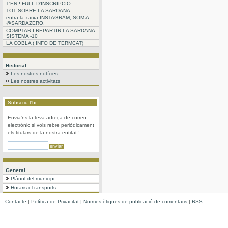
T'EN ! FULL D'INSCRIPCIO
TOT SOBRE LA SARDANA
entra la xarxa INSTAGRAM, SOM A
@SARDAZERO.
COMPTAR I REPARTIR LA SARDANA.
SISTEMA -10
LA COBLA ( INFO DE TERMCAT)
Historial
Les nostres notícies
Les nostres activitats
Subscriu-t'hi
Envia'ns la teva adreça de correu
electrònic si vols rebre periòdicament
els titulars de la nostra entitat !
General
Plànol del municipi
Horaris i Transports
Contacte
|
Política de Privacitat
|
Normes ètiques de publicació de comentaris
|
RSS