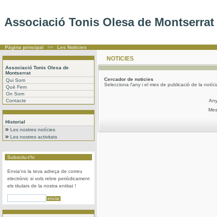
Associació Tonis Olesa de Montserrat
Pàgina principal
>>
Les Noticies
NOTICIES
Associació Tonis Olesa de
Montserrat
Cercador
de noticies
Qui Som
Selecciona l'any i el mes de publicació de la notíc
Què Fem
On Som
Contacte
An
Me
Historial
Les nostres notícies
Les nostres activitats
Subscriu-t'hi
Envia'ns la teva adreça de correu
electrònic si vols rebre periòdicament
els titulars de la nostra entitat !