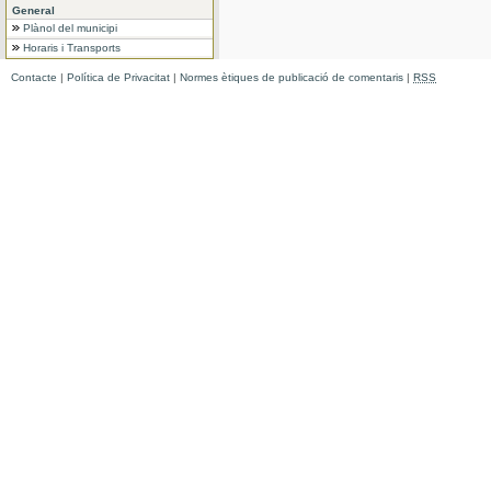
General
Plànol del municipi
Horaris i Transports
Contacte
|
Política de Privacitat
|
Normes ètiques de publicació de comentaris
|
RSS